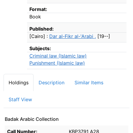
Format:
Book
Published:
[Cairo] :
Dar al-Fikr al-'Arabi ,
[19--]
Subjects:
Criminal law (Islamic law)
Punishment (Islamic law)
Holdings
Description
Similar Items
Staff View
Badak Arabic Collection
Holdings details from Badak Arabic Collection
Call Number:
KBP3791 A28