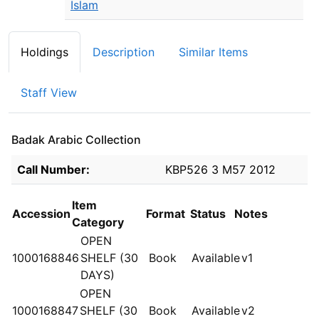
Islam
Holdings
Description
Similar Items
Staff View
Badak Arabic Collection
Holdings details from Badak Arabic Collection
Call Number:
KBP526 3 M57 2012
Item
Accession
Format
Status
Notes
Category
OPEN
1000168846
SHELF (30
Book
Available
v1
DAYS)
OPEN
1000168847
SHELF (30
Book
Available
v2