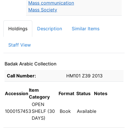
Mass communication
Mass Society
Holdings
Description
Similar Items
Staff View
Badak Arabic Collection
Holdings details from Badak Arabic Collection
Call Number:
HM101 Z39 2013
Item
Accession
Format
Status
Notes
Category
OPEN
1000157453
SHELF (30
Book
Available
DAYS)