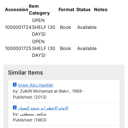
Item
Accession
Format
Status
Notes
Category
OPEN
1000001724
SHELF (30
Book
Available
DAYS)
OPEN
1000001725
SHELF (30
Book
Available
DAYS)
Similar Items
Imam Abu Hanifah
by: Zulkifli Mohamad al-Bakri , 1969-
Published: (2013)
الامام الاعظم ابو حنيفة النعمان
by: شكعة, مصطفى
Published: (1983)