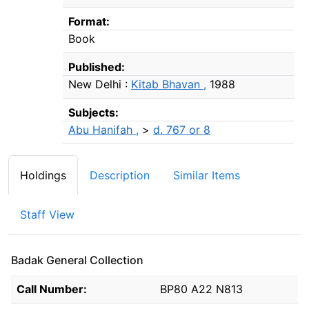
Format:
Book
Published:
New Delhi :
Kitab Bhavan ,
1988
Subjects:
Abu Hanifah ,
>
d. 767 or 8
Holdings
Description
Similar Items
Staff View
Badak General Collection
Holdings details from Badak General Collection
Call Number:
BP80 A22 N813