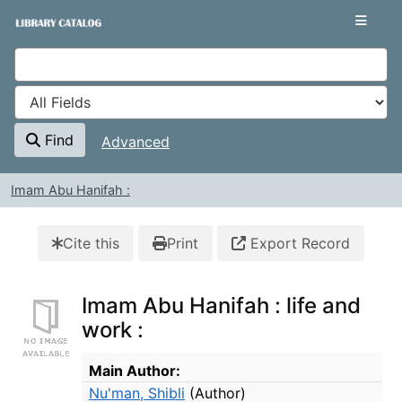
Skip to content
VuFind
Find
Advanced
Imam Abu Hanifah :
Cite this
Print
Export Record
Imam Abu Hanifah : life and
work :
Bibliographic Details
Main Author:
Nu'man, Shibli
(Author)