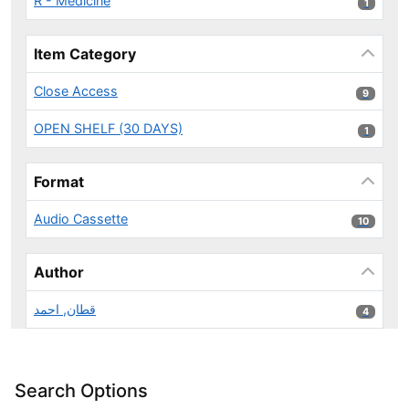
R - Medicine
1 results
1
Item Category
Close Access
9 results
9
OPEN SHELF (30 DAYS)
1 results
1
Format
Audio Cassette
10 results
10
Author
قطان, احمد
4 results
4
Search Options