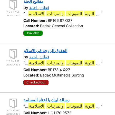
مفاتيح الجنة
by
قطان, احمد
“…
الاسلامبة
والمرئبات
للصوتيات
التوبة
,…”
Call Number:
BP166 87 Q27
Located:
Badak General Collection
Available
الحقوق الزوجة في الاسلام
by
قطان, احمد
“…
الاسلامبة
والمرئبات
للصوتيات
التوبة
,…”
Call Number:
BP173 4 Q27
Located:
Badak Multimedia Sorting
Checked Out
رسالة لبيك يا اختاه المسلمة
“…
الاسلامبة
والمرئبات
للصوتيات
التوبة
,…”
Call Number:
HQ1170 R572