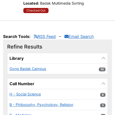
Located:
Badak Multimedia Sorting
Checked Out
Search Tools:
RSS Feed
Email Search
Refine Results
Page will reload when a filter is selected or excluded.
Library
Gong Badak Campus
10 results
10
Call Number
H - Social Science
6 results
6
B - Philosophy, Psychology, Religion
3 results
3