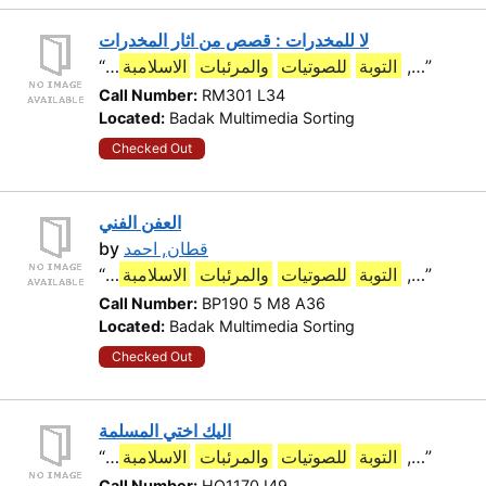
لا للمخدرات : قصص من اثار المخدرات
“…
الاسلامبة
والمرئبات
للصوتيات
التوبة
,…”
Call Number:
RM301 L34
Located:
Badak Multimedia Sorting
Checked Out
العفن الفني
by
قطان, احمد
“…
الاسلامبة
والمرئبات
للصوتيات
التوبة
,…”
Call Number:
BP190 5 M8 A36
Located:
Badak Multimedia Sorting
Checked Out
اليك اختي المسلمة
“…
الاسلامبة
والمرئبات
للصوتيات
التوبة
,…”
Call Number:
HQ1170 I49