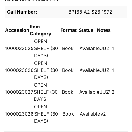
Holdings details from Badak Arabic Collection
Call Number:
BP135 A2 S23 1972
Item
Accession
Format
Status
Notes
Category
OPEN
1000023025
SHELF (30
Book
Available
JUZ' 1
DAYS)
OPEN
1000023026
SHELF (30
Book
Available
JUZ' 1
DAYS)
OPEN
1000023027
SHELF (30
Book
Available
JUZ' 2
DAYS)
OPEN
1000023028
SHELF (30
Book
Available
v2
DAYS)