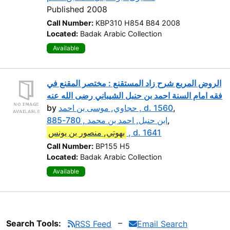
Published 2008
Call Number:
KBP310 H854 B84 2008
Located:
Badak Arabic Collection
Available
الروض المربع شرح زاد المستقنع : مختصر المقنع في
فقه امام السنة احمد بن حنبل الشيباني رضى الله عنه
by
حجاوي, موسى بن احمد , d. 1560
,
ابن حنبل, احمد بن محمد , 780-885
,
بهوتي, منصور بن يونس
, d. 1641
Call Number:
BP155 H5
Located:
Badak Arabic Collection
Available
Search Tools:
RSS Feed
Email Search