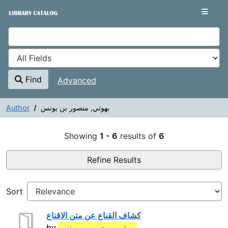
Showing
Skip to content
1 - 6
results of
6
VuFind
Find
Advanced
Author
بهوتي, منصور بن يونس
Search Results - ور بن يونس
Showing
1 - 6
results of
6
Refine Results
Sort
كشاف القناع عن متن الاقناع
by
بهوتي, منصور بن يونس